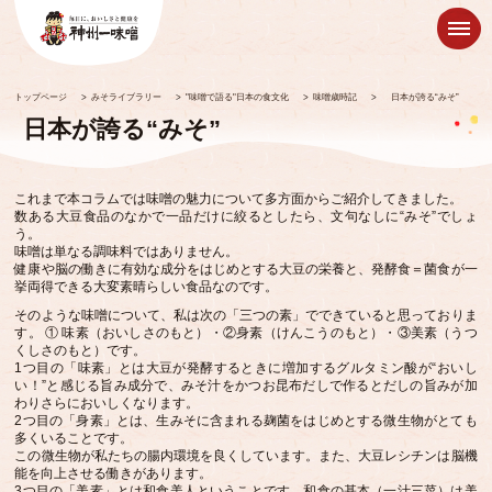
トップページ
>
みそライブラリー
>
"味噌で語る"日本の食文化
>
味噌歳時記
>
日本が誇る“みそ”
日本が誇る“みそ”
これまで本コラムでは味噌の魅力について多方面からご紹介してきました。
数ある大豆食品のなかで一品だけに絞るとしたら、文句なしに“みそ”でしょ
う。
味噌は単なる調味料ではありません。
健康や脳の働きに有効な成分をはじめとする大豆の栄養と、発酵食＝菌食が一
挙両得できる大変素晴らしい食品なのです。
そのような味噌について、私は次の「三つの素」でできていると思っておりま
す。 ① 味素（おいしさのもと）・②身素（けんこうのもと）・③美素（うつ
くしさのもと）です。
1つ目の「味素」とは大豆が発酵するときに増加するグルタミン酸が“おいし
い！”と感じる旨み成分で、みそ汁をかつお昆布だしで作るとだしの旨みが加
わりさらにおいしくなります。
2つ目の「身素」とは、生みそに含まれる麹菌をはじめとする微生物がとても
多くいることです。
この微生物が私たちの腸内環境を良くしています。また、大豆レシチンは脳機
能を向上させる働きがあります。
3つ目の「美素」とは和食美人ということです。和食の基本（一汁三菜）は美