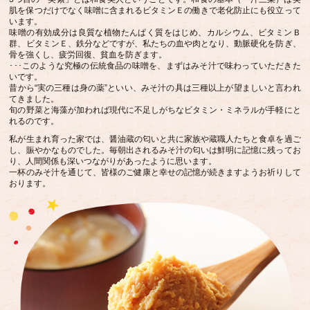
肌を保つだけでなく味噌に含まれるビタミンＥの働きで老化防止にも役立って
います。
味噌の有効成分は良質な植物たんぱく質をはじめ、カルシウム、ビタミンＢ
群、ビタミンＥ、鉄分などですが、私たちの血や肉となり、動脈硬化を防ぎ、
骨を強くし、疲労回復、貧血を防ぎます。
･･･このような究極の伝統食品の味噌を、まずはみそ汁で味わっていただきた
いです。
昔から“実の三種は身の薬”といい、みそ汁の具は三種以上が望ましいと言われ
てきました。
旬の野菜と海藻が加われば現代に不足しがちなビタミン・ミネラルが手軽にと
れるのです。
私が生まれ育った家では、醤油蔵の匂いと共に家族や蔵職人たちと食卓を過ご
し、賑やかなものでした。毎朝出されるみそ汁の匂いは鮮明に記憶に残ってお
り、人間関係も深いつながりがあったように思います。
一杯のみそ汁を通じて、皆様のご健康と幸せの記憶が続きますようお祈りして
おります。