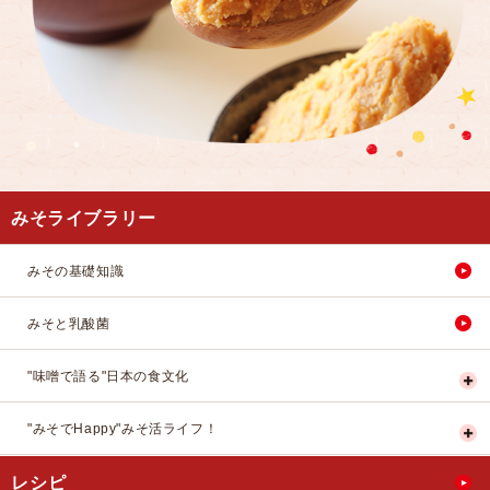
みそライブラリー
みその基礎知識
みそと乳酸菌
"味噌で語る"日本の食文化
"みそでHappy"みそ活ライフ！
レシピ