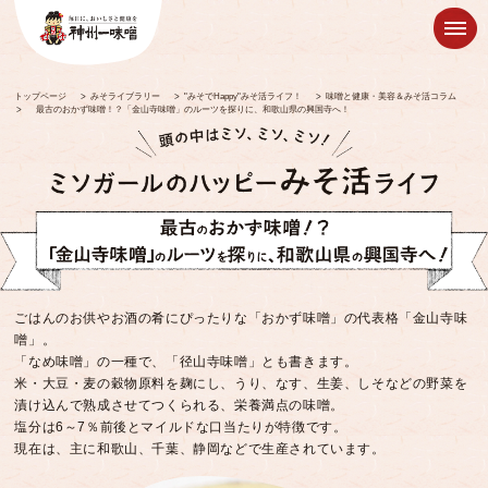
トップページ
>
みそライブラリー
>
"みそでHappy"みそ活ライフ！
>
味噌と健康・美容＆みそ活コラム
>
最古のおかず味噌！？「金山寺味噌」のルーツを探りに、和歌山県の興国寺へ！
ごはんのお供やお酒の肴にぴったりな「おかず味噌」の代表格「金山寺味
噌」。
「なめ味噌」の一種で、「径山寺味噌」とも書きます。
米・大豆・麦の穀物原料を麹にし、うり、なす、生姜、しそなどの野菜を
漬け込んで熟成させてつくられる、栄養満点の味噌。
塩分は6～7％前後とマイルドな口当たりが特徴です。
現在は、主に和歌山、千葉、静岡などで生産されています。