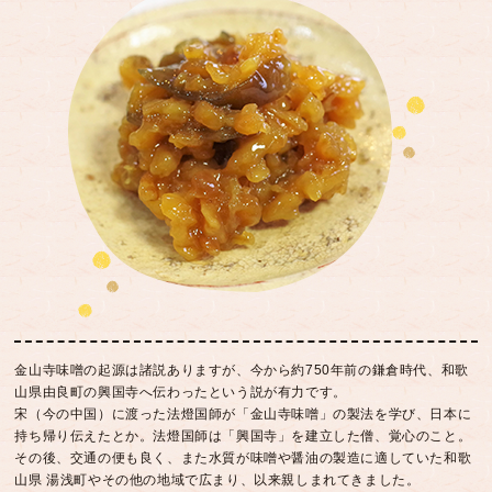
金山寺味噌の起源は諸説ありますが、今から約750年前の鎌倉時代、和歌
山県由良町の興国寺へ伝わったという説が有力です。
宋（今の中国）に渡った法燈国師が「金山寺味噌」の製法を学び、日本に
持ち帰り伝えたとか。法燈国師は「興国寺」を建立した僧、覚心のこと。
その後、交通の便も良く、また水質が味噌や醤油の製造に適していた和歌
山県 湯浅町やその他の地域で広まり、以来親しまれてきました。