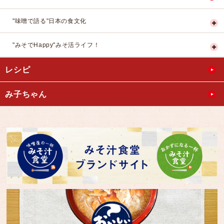
"味噌で語る"日本の食文化
"みそでHappy"みそ活ライフ！
レシピ
み子ちゃん