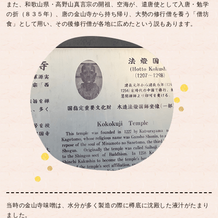
また、和歌山県・高野山真言宗の開祖、空海が、遣唐使として入唐・勉学
の折（８３５年）、唐の金山寺から持ち帰り、大勢の修行僧を養う「僧坊
食」として用い、その後修行僧が各地に広めたという説もあります。
当時の金山寺味噌は、水分が多く製造の際に樽底に沈殿した液汁がたまり
ました。