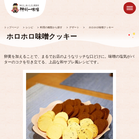
トップページ
>
レシピ
>
料理の種類から探す
>
デザート
>
ホロホロ味噌クッキー
ホロホロ味噌クッキー
卵黄を加えることで、まるでお店のようなリッチな口どけに。味噌の塩気がバ
ターのコクを引き立てる、上品な和サブレ風レシピです。