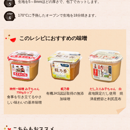
STEP
生地を5～8mmほどの厚さで、包丁でカットします。
5
STEP
170°Cに予熱したオーブンで生地を18分焼きます。
6
このレシピにおすすめの味噌
神州一味噌 み子ちゃん
糀乃香
だし入りみ子ちゃん 白
750gカップ
有機JAS認証取得の無添
産地限定だし使用 焼
食事を引き立てるやさ
加味噌
津産鰹節と利尻昆布
しい味わいの基本味噌
こちらもおススメ