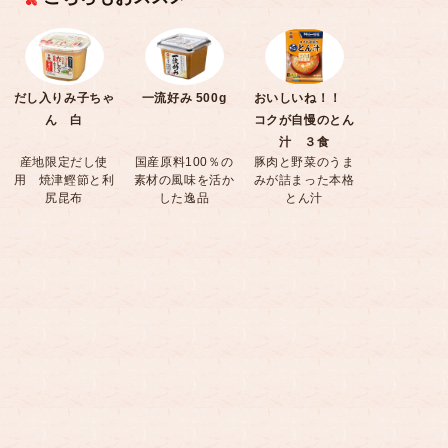
だし入りみ子ちゃ
一流好み 500g
おいしいね！！
ん 白
コクが自慢のとん
汁 ３食
産地限定だし使
国産原料100％の
豚肉と野菜のうま
用 焼津鰹節と利
素材の風味を活か
みが詰まった本格
尻昆布
した逸品
とん汁