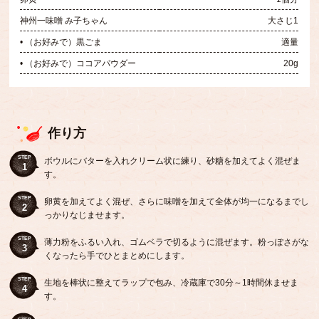
神州一味噌 み子ちゃん
大さじ1
• （お好みで）黒ごま
適量
• （お好みで）ココアパウダー
20g
作り方
STEP
ボウルにバターを入れクリーム状に練り、砂糖を加えてよく混ぜま
1
す。
STEP
卵黄を加えてよく混ぜ、さらに味噌を加えて全体が均一になるまでし
2
っかりなじませます。
STEP
薄力粉をふるい入れ、ゴムベラで切るように混ぜます。粉っぽさがな
3
くなったら手でひとまとめにします。
STEP
生地を棒状に整えてラップで包み、冷蔵庫で30分～1時間休ませま
4
す。