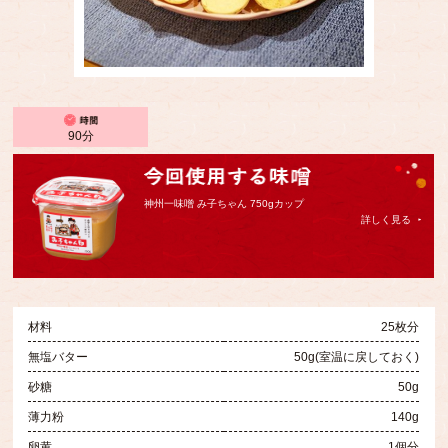
90分
神州一味噌 み子ちゃん 750gカップ
詳しく見る
材料
25枚分
無塩バター
50g(室温に戻しておく)
砂糖
50g
薄力粉
140g
卵黄
1個分