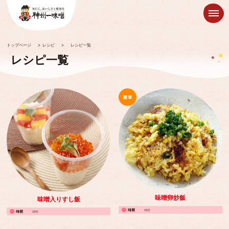
トップページ
>
レシピ
>
レシピ一覧
レシピ一覧
味噌卵炒飯
味噌入りすし飯
15分
15分