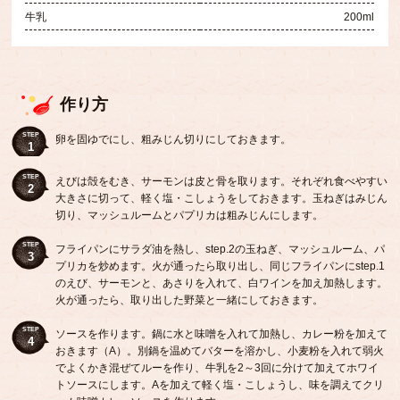
牛乳
200ml
作り方
STEP
卵を固ゆでにし、粗みじん切りにしておきます。
1
STEP
えびは殻をむき、サーモンは皮と骨を取ります。それぞれ食べやすい
2
大きさに切って、軽く塩・こしょうをしておきます。玉ねぎはみじん
切り、マッシュルームとパプリカは粗みじんにします。
STEP
フライパンにサラダ油を熱し、step.2の玉ねぎ、マッシュルーム、パ
3
プリカを炒めます。火が通ったら取り出し、同じフライパンにstep.1
のえび、サーモンと、あさりを入れて、白ワインを加え加熱します。
火が通ったら、取り出した野菜と一緒にしておきます。
STEP
ソースを作ります。鍋に水と味噌を入れて加熱し、カレー粉を加えて
4
おきます（A）。別鍋を温めてバターを溶かし、小麦粉を入れて弱火
でよくかき混ぜてルーを作り、牛乳を2～3回に分けて加えてホワイ
トソースにします。Aを加えて軽く塩・こしょうし、味を調えてクリ