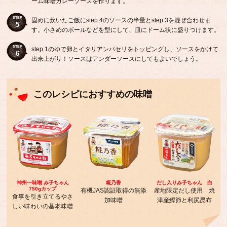
ーム味噌カレーソースを作ります。
STEP
固めに炊いたご飯にstep.4のソースの半量とstep.3を混ぜ合わせま
5
す。小さめのボールなどを型にして、皿にドーム状に盛りつけます。
STEP
step.1のゆで卵とイタリアンパセリをトッピングし、ソースをかけて
6
出来上がり！ソースはアンダーソースにしてもよいでしょう。
このレシピにおすすめの味噌
神州一味噌 み子ちゃん
糀乃香
だし入りみ子ちゃん 白
750gカップ
有機JAS認証取得の無添
産地限定だし使用 焼
食事を引き立てるやさ
加味噌
津産鰹節と利尻昆布
しい味わいの基本味噌