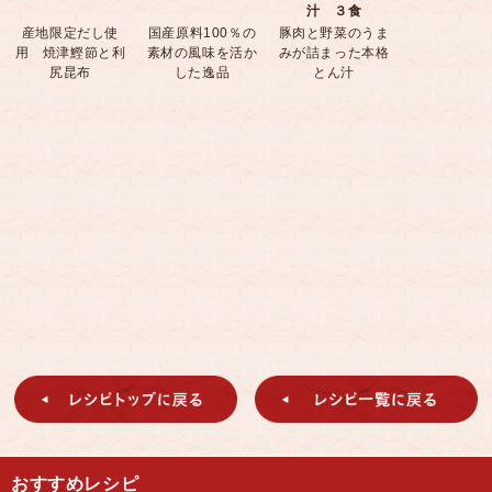
汁 ３食
産地限定だし使
国産原料100％の
豚肉と野菜のうま
用 焼津鰹節と利
素材の風味を活か
みが詰まった本格
尻昆布
した逸品
とん汁
おすすめレシピ