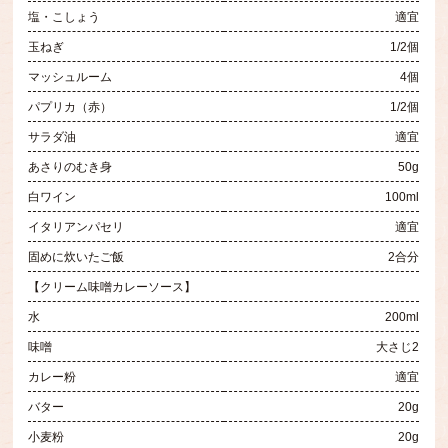
塩・こしょう
適宜
玉ねぎ
1/2個
マッシュルーム
4個
パプリカ（赤）
1/2個
サラダ油
適宜
あさりのむき身
50g
白ワイン
100ml
イタリアンパセリ
適宜
固めに炊いたご飯
2合分
【クリーム味噌カレーソース】
水
200ml
味噌
大さじ2
カレー粉
適宜
バター
20g
小麦粉
20g