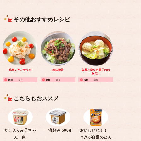
その他おすすめレシピ
味噌チキンサラダ
肉味噌丼
白菜と鶏ひき団子のお
みそ汁
15分
20分
20分
こちらもおススメ
だし入りみ子ちゃ
一流好み 500g
おいしいね！！
ん 白
コクが自慢のとん