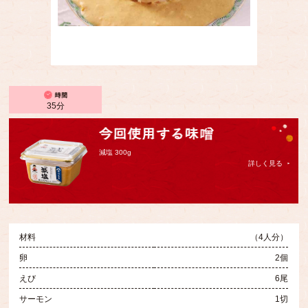
35分
減塩 300g
詳しく見る
材料
（4人分）
卵
2個
えび
6尾
サーモン
1切