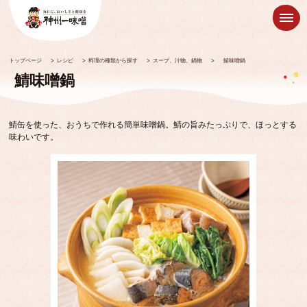
トップページ
>
レシピ
>
料理の種類から探す
>
スープ、汁物、鍋物
>
鯖味噌鍋
鯖味噌鍋
鯖缶を使った、おうちで作れる簡単味噌鍋。鯖の旨みたっぷりで、ほっとする
味わいです。