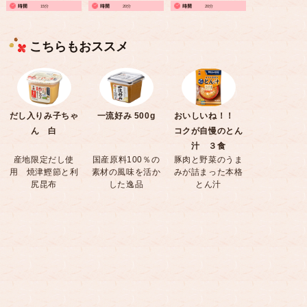
15分
20分
20分
こちらもおススメ
だし入りみ子ちゃ
一流好み 500g
おいしいね！！
ん 白
コクが自慢のとん
汁 ３食
産地限定だし使
国産原料100％の
豚肉と野菜のうま
用 焼津鰹節と利
素材の風味を活か
みが詰まった本格
尻昆布
した逸品
とん汁