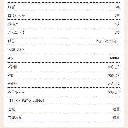
ねぎ
1本
ほうれん草
1束
厚揚げ
2枚
こんにゃく
1枚
鯖缶
2個（約300g）
＜鍋つゆ＞
A水
600ml
A砂糖
大さじ3
A酒
大さじ2
A醤油
大さじ1
み子ちゃん
大さじ8
【おすすめの〆：雑炊】
ご飯
適量
万能ねぎ
適量