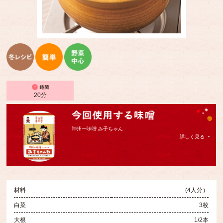
20分
神州一味噌 み子ちゃん
詳しく見る
材料
(4人分）
白菜
3枚
大根
1/2本