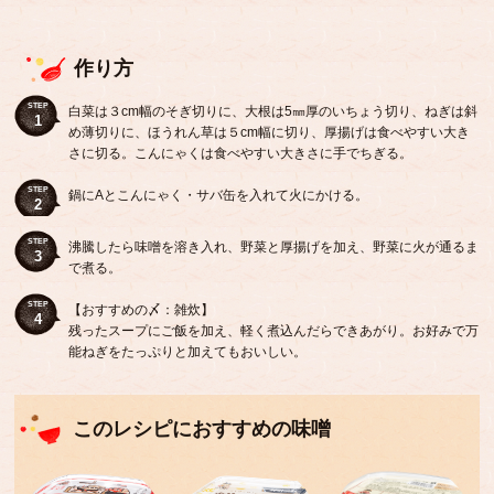
作り方
STEP
白菜は３cm幅のそぎ切りに、大根は5㎜厚のいちょう切り、ねぎは斜
1
め薄切りに、ほうれん草は５cm幅に切り、厚揚げは食べやすい大き
さに切る。こんにゃくは食べやすい大きさに手でちぎる。
STEP
鍋にAとこんにゃく・サバ缶を入れて火にかける。
2
STEP
沸騰したら味噌を溶き入れ、野菜と厚揚げを加え、野菜に火が通るま
3
で煮る。
STEP
【おすすめの〆：雑炊】
4
残ったスープにご飯を加え、軽く煮込んだらできあがり。お好みで万
能ねぎをたっぷりと加えてもおいしい。
このレシピにおすすめの味噌