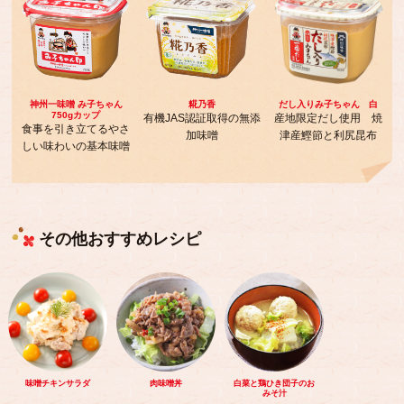
神州一味噌 み子ちゃん
糀乃香
だし入りみ子ちゃん 白
750gカップ
有機JAS認証取得の無添
産地限定だし使用 焼
食事を引き立てるやさ
加味噌
津産鰹節と利尻昆布
しい味わいの基本味噌
その他おすすめレシピ
味噌チキンサラダ
肉味噌丼
白菜と鶏ひき団子のお
みそ汁