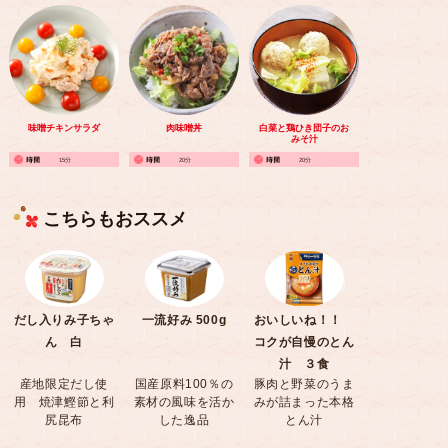
味噌チキンサラダ
肉味噌丼
白菜と鶏ひき団子のお
みそ汁
15分
20分
20分
こちらもおススメ
だし入りみ子ちゃ
一流好み 500g
おいしいね！！
ん 白
コクが自慢のとん
汁 ３食
産地限定だし使
国産原料100％の
豚肉と野菜のうま
用 焼津鰹節と利
素材の風味を活か
みが詰まった本格
尻昆布
した逸品
とん汁