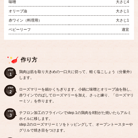
味噌
大さじ4
オリーブ油
大さじ1
赤ワイン（料理用）
大さじ1
ベビーリーフ
適宜
作り方
STEP
鶏肉は筋を取り大きめの一口大に切って、軽く塩こしょう（分量外）
1
します。
STEP
ローズマリーを細かくちぎります。小鍋に味噌とオリーブ油を熱し、
2
赤ワインでのばしてローズマリーを加え、さっと練り、「ローズマリ
ーミソ」を作ります。
STEP
テフロン加工のフライパンでstep.1の鶏肉を8割がた焼いたらアルミ
3
ホイルに移します。
step.2のローズマリーミソをトッピングして、オーブントースターや
グリルで焼き目をつけます。