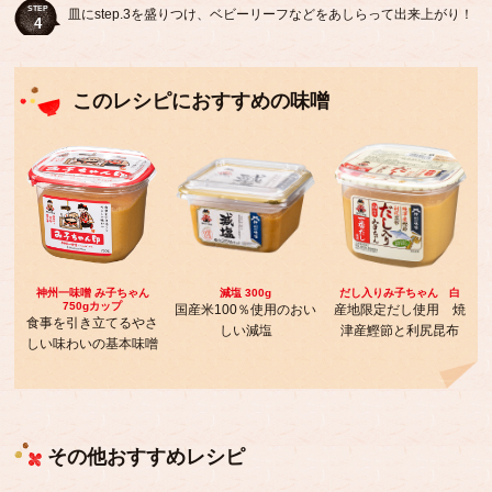
STEP
皿にstep.3を盛りつけ、ベビーリーフなどをあしらって出来上がり！
4
このレシピにおすすめの味噌
神州一味噌 み子ちゃん
減塩 300g
だし入りみ子ちゃん 白
750gカップ
国産米100％使用のおい
産地限定だし使用 焼
食事を引き立てるやさ
しい減塩
津産鰹節と利尻昆布
しい味わいの基本味噌
その他おすすめレシピ