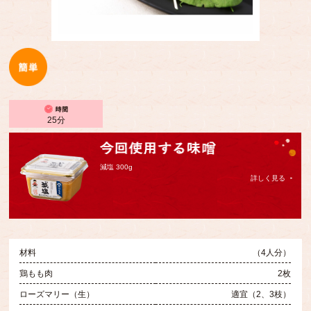
25分
減塩 300g
詳しく見る
材料
（4人分）
鶏もも肉
2枚
ローズマリー（生）
適宜（2、3枝）