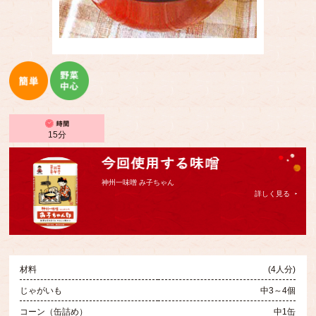
15分
神州一味噌 み子ちゃん
詳しく見る
材料
(4人分)
じゃがいも
中3～4個
コーン（缶詰め）
中1缶