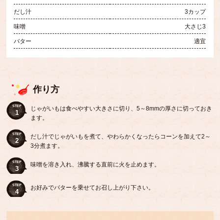
だし汁
3カップ
味噌
大さじ3
バター
適宜
作り方
STEP
じゃがいもは食べやすい大きさに切り、5～8mmの厚さに切っておき
1
ます。
STEP
だし汁でじゃがいもを煮て、やわらかくなったらコーンを加えて2～
2
3分煮ます。
STEP
味噌を溶き入れ、沸騰する直前に火を止めます。
3
STEP
お好みでバターを乗せてお召し上がり下さい。
4