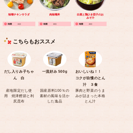
味噌チキンサラダ
肉味噌丼
白菜と鶏ひき団子のお
みそ汁
15分
20分
20分
こちらもおススメ
だし入りみ子ちゃ
一流好み 500g
おいしいね！！
ん 白
コクが自慢のとん
汁 ３食
産地限定だし使
国産原料100％の
豚肉と野菜のうま
用 焼津鰹節と利
素材の風味を活か
みが詰まった本格
尻昆布
した逸品
とん汁