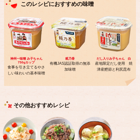
このレシピにおすすめの味噌
神州一味噌 み子ちゃん
糀乃香
だし入りみ子ちゃん 白
750gカップ
有機JAS認証取得の無添
産地限定だし使用 焼
食事を引き立てるやさ
加味噌
津産鰹節と利尻昆布
しい味わいの基本味噌
その他おすすめレシピ