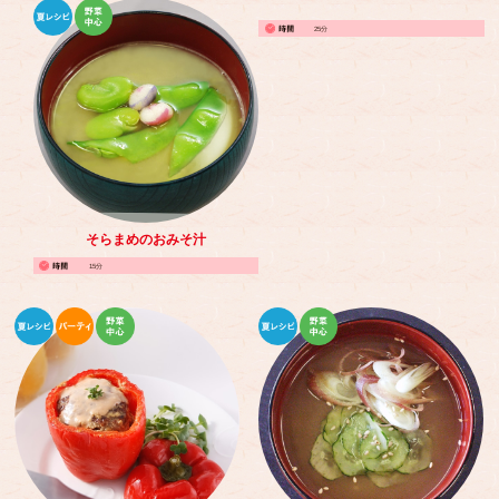
25分
そらまめのおみそ汁
15分