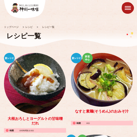
トップページ
>
レシピ
>
レシピ一覧
レシピ一覧
なすと素麺(そうめん)のおみそ汁
大根おろしとヨーグルトの甘味噌
だれ
15分
冷却時間除き15分