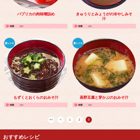
パプリカの肉味噌詰め
きゅうりとみょうがの冷やしみそ
汁
30分
10分
もずくとおくらのおみそ汁
高野豆腐と芽かぶのおみそ汁
15分
10分
1
2
3
おすすめレシピ