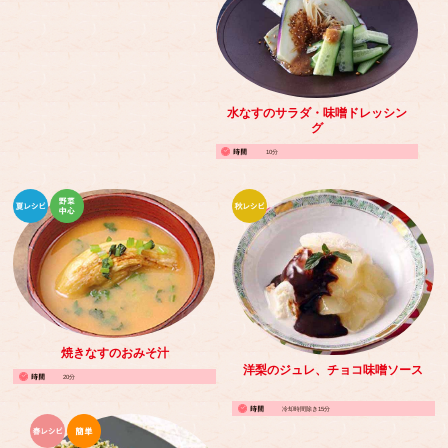
水なすのサラダ・味噌ドレッシン
グ
10分
焼きなすのおみそ汁
洋梨のジュレ、チョコ味噌ソース
20分
冷却時間除き15分