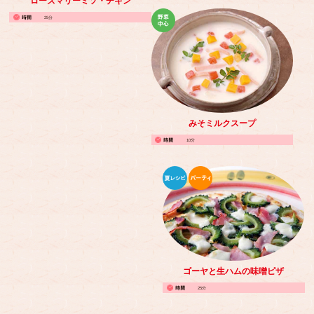
ローズマリーミソ・チキン
25分
みそミルクスープ
10分
ゴーヤと生ハムの味噌ピザ
25分