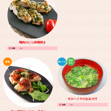
鶏肉のにら味噌焼き
25分
モロヘイヤのおみそ汁
10分