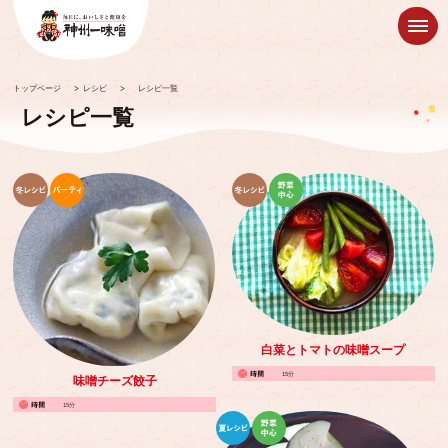
トップページ
>
レシピ
>
レシピ一覧
レシピ一覧
白菜とトマトの味噌スープ
15分
味噌チーズ餃子
15分