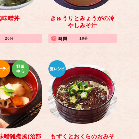
肉味噌丼
きゅうりとみょうがの冷
やしみそ汁
20分
10分
味噌雑煮風(治部
もずくとおくらのおみそ