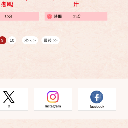
煮風)
汁
15分
15分
9
10
次へ >
最後 >>