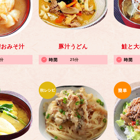
着おみそ汁
豚汁うどん
鮭と大
5分
25分