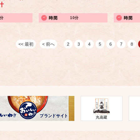
汁
5分
10分
<< 最初
< 前へ
2
3
4
5
6
7
8