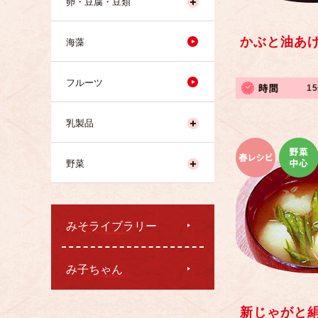
卵・豆腐・豆類
かぶと油あ
海藻
フルーツ
1
乳製品
野菜
みそライブラリー
み子ちゃん
新じゃがと