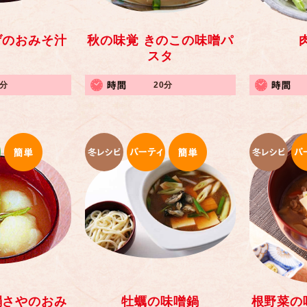
げのおみそ汁
秋の味覚 きのこの味噌パ
スタ
5分
20分
絹さやのおみ
牡蠣の味噌鍋
根野菜の