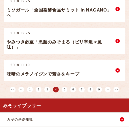
2018.12.25
ミソガール「全国発酵食品サミット in NAGANO」
へ
2018.12.25
やみつき必至「悪魔のみそまる（ピリ辛坦々風
味）」
2018.11.19
味噌のメラノイジンで若さをキープ
1
2
3
4
5
6
7
8
9
みそライブラリー
みその基礎知識