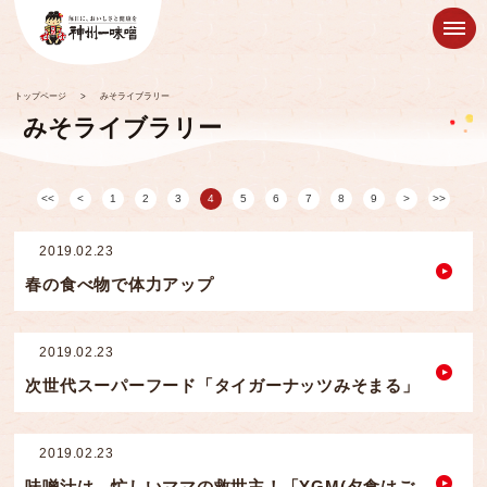
トップページ
>
みそライブラリー
みそライブラリー
1
2
3
4
5
6
7
8
9
2019.02.23
春の食べ物で体力アップ
2019.02.23
次世代スーパーフード「タイガーナッツみそまる」
2019.02.23
味噌汁は、忙しいママの救世主！「YGM(夕食はご