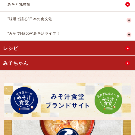
みそと乳酸菌
"味噌で語る"日本の食文化
"みそでHappy"みそ活ライフ！
レシピ
み子ちゃん